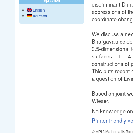
Sprachen
discriminant D int
English
expressions of t
Deutsch
coordinate change
We discuss a new
Bhargava's celebr
3.5-dimensional t
surfaces in the 4
constructions of p
This puts recent
a question of Liv
Based on joint w
Wieser.
No knowledge on 
Printer-friendly v
© MPI f. Mathematik, Bon