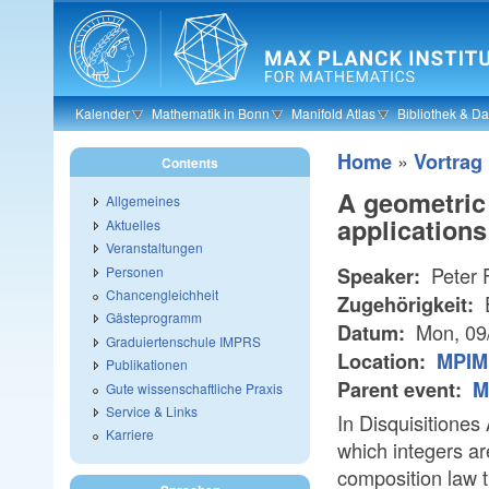
Skip to main content
Kalender
Mathematik in Bonn
Manifold Atlas
Bibliothek & D
»
Home
Vortrag
Contents
A geometric
Allgemeines
applications
Aktuelles
Veranstaltungen
Peter F
Personen
Speaker:
Chancengleichheit
Zugehörigkeit:
Gästeprogramm
Mon, 09
Datum:
Graduiertenschule IMPRS
Location:
MPIM 
Publikationen
Parent event:
M
Gute wissenschaftliche Praxis
Service & Links
In Disquisitiones
Karriere
which integers a
composition law th