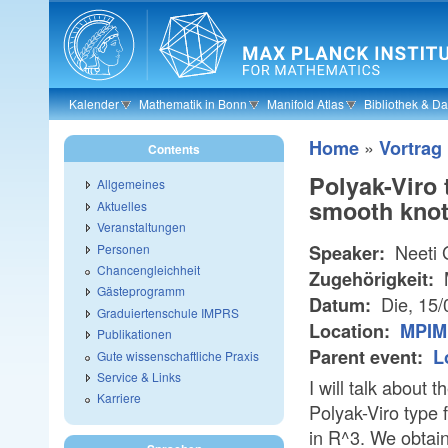
Skip to main content
Kalender
Mathematik in Bonn
Manifold Atlas
Bibliothek & D
»
Home
Vortrag
Contents
Polyak-Viro 
Allgemeines
smooth knot
Aktuelles
Veranstaltungen
Neeti 
Personen
Speaker:
Chancengleichheit
Zugehörigkeit:
Gästeprogramm
Die, 15
Datum:
Graduiertenschule IMPRS
Location:
MPIM 
Publikationen
Parent event:
L
Gute wissenschaftliche Praxis
Service & Links
I will talk about
Karriere
Polyak-Viro type 
in R^3. We obtain