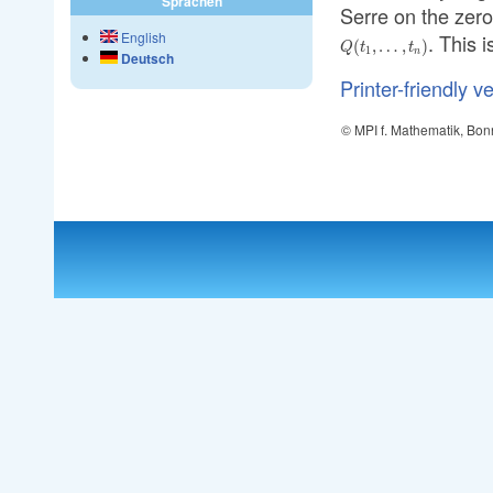
Sprachen
Serre on the zero
English
. This 
(
,
…
,
)
Q
t
t
1
n
Deutsch
Printer-friendly v
© MPI f. Mathematik, Bon