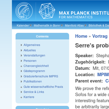
Skip to main content
Kalender
Mathematik in Bonn
Manifold Atlas
Bibliothek & D
»
Home
Vortrag
Contents
Serre's prob
Allgemeines
Aktuelles
Stepha
Speaker:
Veranstaltungen
Personen
I
Zugehörigkeit:
Chancengleichheit
Mit, 07/
Datum:
Gästeprogramm
Location:
MPIM 
Graduiertenschule IMPRS
Parent event:
C
Publikationen
Gute wissenschaftliche Praxis
We prove the ref
Service & Links
Sofos for a wide 
Karriere
interesting featu
be arbitrarily la