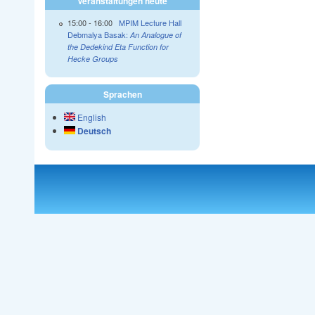
Veranstaltungen heute
15:00
-
16:00
MPIM Lecture Hall
Debmalya Basak:
An Analogue of
the Dedekind Eta Function for
Hecke Groups
Sprachen
English
Deutsch