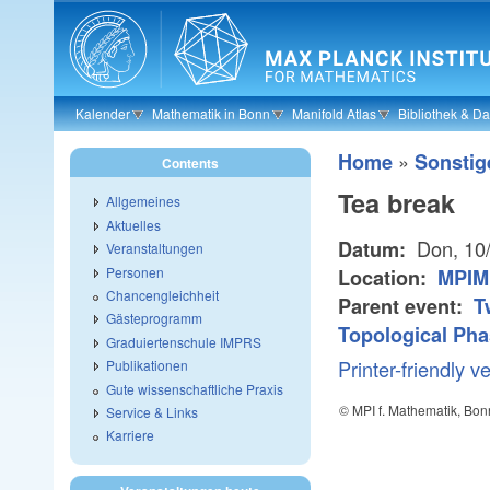
Skip to main content
Kalender
Mathematik in Bonn
Manifold Atlas
Bibliothek & D
»
Home
Sonstig
Contents
Tea break
Allgemeines
Aktuelles
Don, 10
Datum:
Veranstaltungen
Personen
Location:
MPIM 
Chancengleichheit
Parent event:
T
Gästeprogramm
Topological Ph
Graduiertenschule IMPRS
Printer-friendly v
Publikationen
Gute wissenschaftliche Praxis
© MPI f. Mathematik, Bon
Service & Links
Karriere