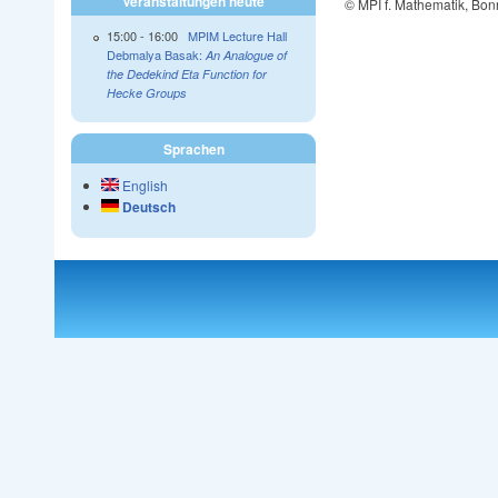
Veranstaltungen heute
© MPI f. Mathematik, Bon
15:00
-
16:00
MPIM Lecture Hall
Debmalya Basak:
An Analogue of
the Dedekind Eta Function for
Hecke Groups
Sprachen
English
Deutsch