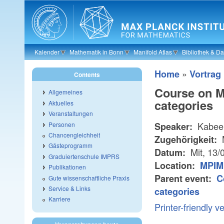
Skip to main content
Kalender
Mathematik in Bonn
Manifold Atlas
Bibliothek & D
»
Home
Vortrag
Contents
Course on Me
Allgemeines
categories
Aktuelles
Veranstaltungen
Kabeer
Personen
Speaker:
Chancengleichheit
Zugehörigkeit:
Gästeprogramm
Mit, 13/
Datum:
Graduiertenschule IMPRS
Location:
MPIM
Publikationen
Parent event:
C
Gute wissenschaftliche Praxis
Service & Links
categories
Karriere
Printer-friendly v