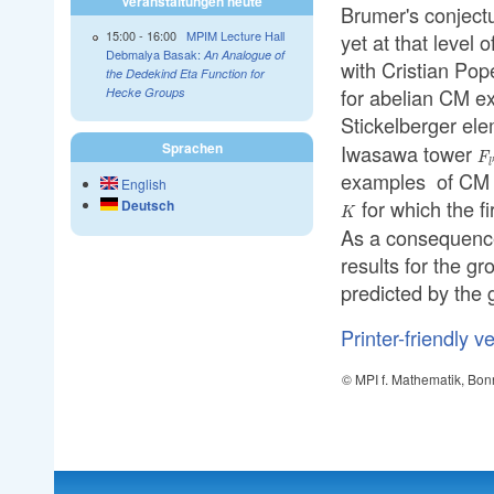
Veranstaltungen heute
Brumer's conjectu
15:00
-
16:00
MPIM Lecture Hall
yet at that level o
Debmalya Basak:
An Analogue of
with Cristian Pop
the Dedekind Eta Function for
for abelian CM 
Hecke Groups
Stickelberger ele
Sprachen
Iwasawa tower
F_
F
l
F
examples of CM 
English
for which the f
Deutsch
K
As a consequence,
results for the g
predicted by the 
Printer-friendly v
© MPI f. Mathematik, Bon