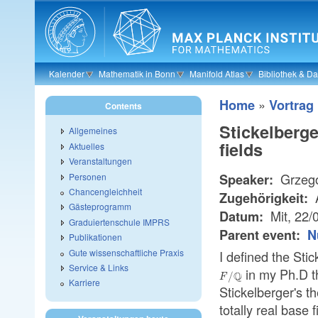
Skip to main content
Kalender
Mathematik in Bonn
Manifold Atlas
Bibliothek & D
»
Home
Vortrag
Contents
Stickelberge
Allgemeines
fields
Aktuelles
Veranstaltungen
Grzego
Personen
Speaker:
Chancengleichheit
A
Zugehörigkeit:
Gästeprogramm
Mit, 22/
Datum:
Graduiertenschule IMPRS
Parent event:
N
Publikationen
Gute wissenschaftliche Praxis
I defined the Sti
Service & Links
in my Ph.D th
Q
/
F
Karriere
Stickelberger's t
totally real base 