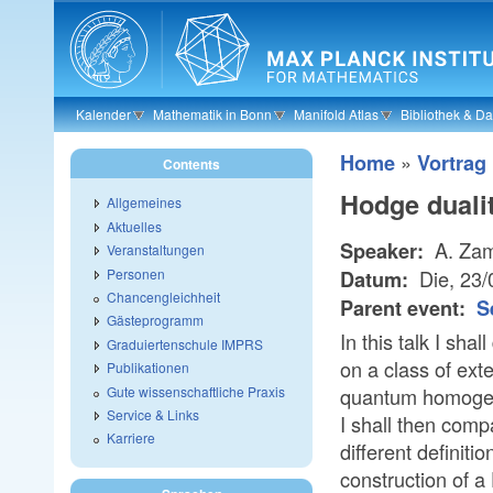
Skip to main content
Kalender
Mathematik in Bonn
Manifold Atlas
Bibliothek & D
»
Home
Vortrag
Contents
Hodge duali
Allgemeines
Aktuelles
A. Zam
Speaker:
Veranstaltungen
Personen
Die, 23
Datum:
Chancengleichheit
Parent event:
S
Gästeprogramm
In this talk I sha
Graduiertenschule IMPRS
on a class of ext
Publikationen
Gute wissenschaftliche Praxis
quantum homogene
Service & Links
I shall then compa
Karriere
different definiti
construction of a