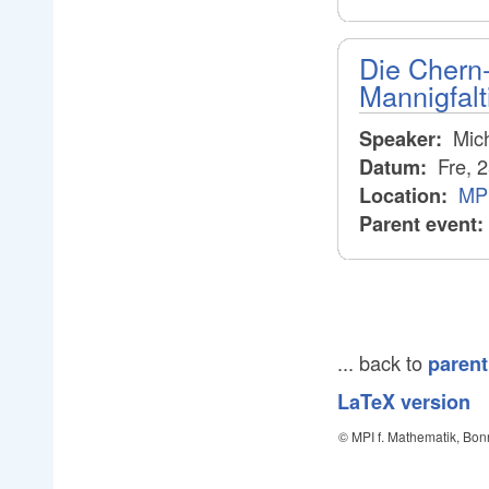
Die Chern
Mannigfalt
Mich
Speaker:
Fre, 
Datum:
MPI
Location:
Parent event:
... back to
parent
LaTeX version
© MPI f. Mathematik, Bon