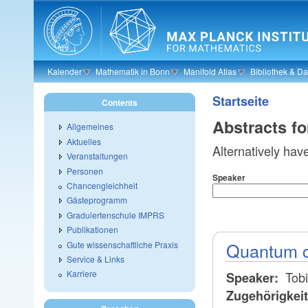
Skip to main content
Kalender
Mathematik in Bonn
Manifold Atlas
Bibliothek & D
Startseite
Contents
Abstracts f
Allgemeines
Aktuelles
Alternatively hav
Veranstaltungen
Personen
Speaker
Chancengleichheit
Gästeprogramm
Graduiertenschule IMPRS
Publikationen
Quantum c
Gute wissenschaftliche Praxis
Service & Links
Karriere
Tobi
Speaker:
Zugehörigkei