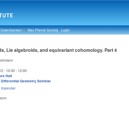
& Datenbanken
Max Planck Society
Login
s, Lie algebroids, and equivariant cohomology. Part 4
Blohmann
12 -
10:30
-
12:00
re Hall
 Differential Geometry Seminar
n
Kalender
 Bonn