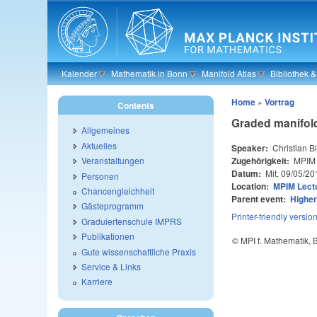
Skip to main content
Kalender
Mathematik in Bonn
Manifold Atlas
Bibliothek 
Home
»
Vortrag
Contents
Graded manifold
Allgemeines
Aktuelles
Speaker:
Christian 
Zugehörigkeit:
MPIM
Veranstaltungen
Datum:
Mit, 09/05/20
Personen
Location:
MPIM Lectu
Chancengleichheit
Parent event:
Higher
Gästeprogramm
Printer-friendly versio
Graduiertenschule IMPRS
Publikationen
© MPI f. Mathematik,
Gute wissenschaftliche Praxis
Service & Links
Karriere