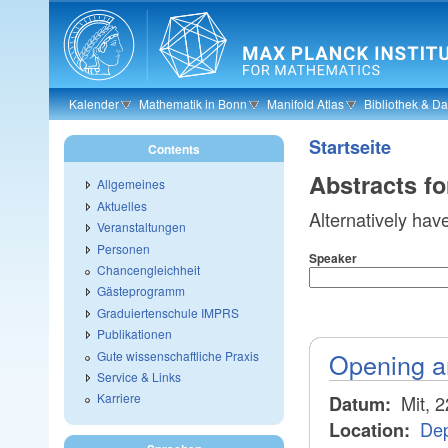
Skip to main content
Kalender
Mathematik in Bonn
Manifold Atlas
Bibliothek & D
Startseite
Contents
Abstracts f
Allgemeines
Aktuelles
Alternatively hav
Veranstaltungen
Personen
Speaker
Chancengleichheit
Gästeprogramm
Graduiertenschule IMPRS
Publikationen
Opening a
Gute wissenschaftliche Praxis
Service & Links
Karriere
Mit, 
Datum:
Dep
Location: