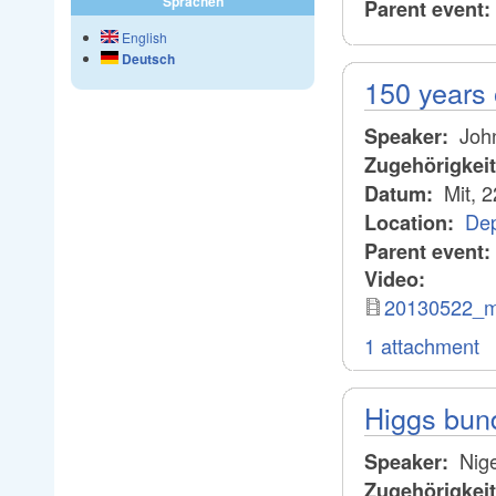
Sprachen
Parent event:
English
Deutsch
150 years 
John
Speaker:
Zugehörigkei
Mit, 
Datum:
Dep
Location:
Parent event:
Video:
20130522_m
1 attachment
Higgs bund
Nige
Speaker:
Zugehörigkei