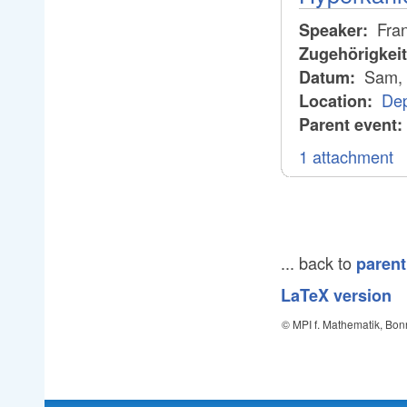
Fran
Speaker:
Zugehörigkei
Sam, 
Datum:
Dep
Location:
Parent event:
1 attachment
... back to
parent
LaTeX version
© MPI f. Mathematik, Bon