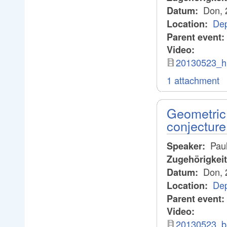
Don, 
Datum:
Dep
Location:
Parent event:
Video:
20130523_hi
1 attachment
Geometric 
conjecture
Pau
Speaker:
Zugehörigkei
Don, 
Datum:
Dep
Location:
Parent event:
Video:
20130523_