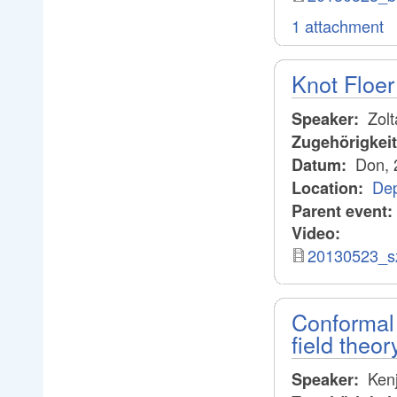
1 attachment
Knot Floe
Zolt
Speaker:
Zugehörigkei
Don, 
Datum:
Dep
Location:
Parent event:
Video:
20130523_s
Conformal 
field theor
Kenj
Speaker: