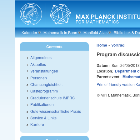
Skip to main content
Kalender
Mathematik in Bonn
Manifold Atlas
Bibliothek & D
Home
»
Vortrag
Contents
Program discussi
Allgemeines
Aktuelles
Datum:
Son, 26/05/2013
Location:
Department o
Veranstaltungen
Parent event:
Mathemat
Personen
Chancengleichheit
Printer-friendly version
Ka
Gästeprogramm
© MPI f. Mathematik, Bon
Graduiertenschule IMPRS
Publikationen
Gute wissenschaftliche Praxis
Service & Links
Karriere