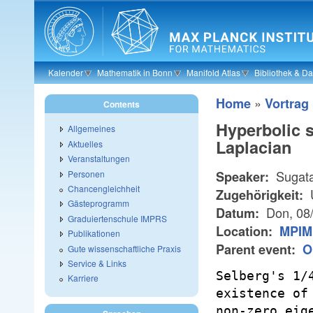
Skip to main content
Kalender
Mathematik in Bonn
Manifold Atlas
Bibliothek & D
»
Home
Vortrag
Contents
Hyperbolic s
Allgemeines
Laplacian
Aktuelles
Veranstaltungen
Sugat
Personen
Speaker:
Chancengleichheit
U
Zugehörigkeit:
Gästeprogramm
Don, 08
Datum:
Graduiertenschule IMPRS
Location:
MPIM 
Publikationen
Parent event:
O
Gute wissenschaftliche Praxis
Service & Links
Selberg's 1/
Karriere
existence of
non-zero eig