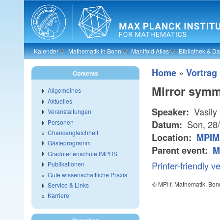
Skip to main content
Kalender
Mathematik in Bonn
Manifold Atlas
Bibliothek & D
»
Home
Vortrag
Contents
Mirror symme
Allgemeines
Aktuelles
Vasily
Speaker:
Veranstaltungen
Personen
Son, 28
Datum:
Chancengleichheit
Location:
MPIM 
Gästeprogramm
Parent event:
M
Graduiertenschule IMPRS
Printer-friendly v
Publikationen
Gute wissenschaftliche Praxis
© MPI f. Mathematik, Bon
Service & Links
Karriere