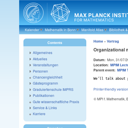
Skip to main content
Kalender
Mathematik in Bonn
Manifold Atlas
Bibliothek 
Home
»
Vortrag
Contents
Organizational 
Allgemeines
Aktuelles
Datum:
Mon, 31/07/2
Location:
MPIM Lectu
Veranstaltungen
Parent event:
MPIM 
Personen
Chancengleichheit
We’ll talk about 
Gästeprogramm
Printer-friendly versio
Graduiertenschule IMPRS
Publikationen
© MPI f. Mathematik,
Gute wissenschaftliche Praxis
Service & Links
Karriere