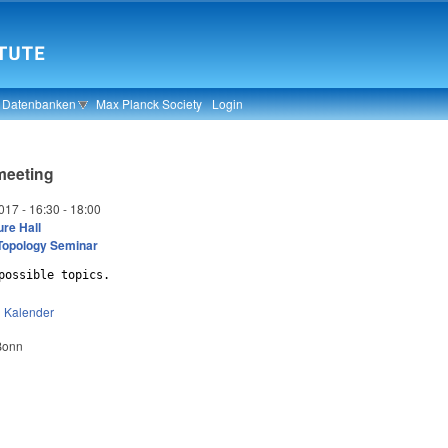
& Datenbanken
Max Planck Society
Login
meeting
017 -
16:30
-
18:00
re Hall
Topology Seminar
possible topics.
n
Kalender
 Bonn