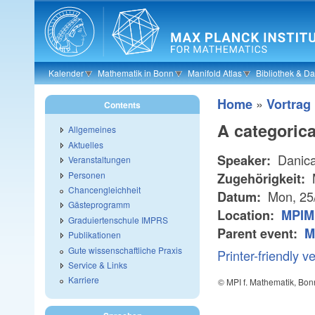
Skip to main content
Kalender
Mathematik in Bonn
Manifold Atlas
Bibliothek & D
»
Home
Vortrag
Contents
A categorica
Allgemeines
Aktuelles
Danica
Speaker:
Veranstaltungen
Personen
Zugehörigkeit:
Chancengleichheit
Mon, 25
Datum:
Gästeprogramm
Location:
MPIM 
Graduiertenschule IMPRS
Parent event:
M
Publikationen
Gute wissenschaftliche Praxis
Printer-friendly v
Service & Links
Karriere
© MPI f. Mathematik, Bon