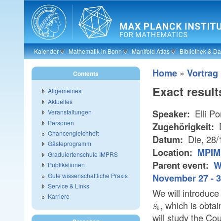
Skip to main content
Kalender
Mathematik in Bonn
Manifold Atlas
Bibliothek & D
»
Home
Vortrag
Contents
Exact result
Allgemeines
Aktuelles
Elli P
Speaker:
Veranstaltungen
Personen
Zugehörigkeit:
Chancengleichheit
Die, 28
Datum:
Gästeprogramm
Location:
MPIM 
Graduiertenschule IMPRS
Parent event:
W
Publikationen
Gute wissenschaftliche Praxis
November 27 - 3
Service & Links
We will introduce
Karriere
, which is obta
S_k
S
k
will study the Co