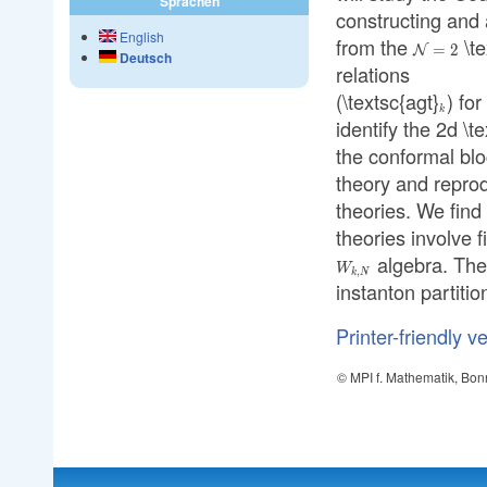
Sprachen
constructing and 
English
from the
\te
\mathcal
=
2
N
Deutsch
relations
(\textsc{agt}
) fo
{}_{k
k
identify the 2d \
the conformal blo
theory and repro
theories. We find
theories involve f
algebra. Thes
W_{k,N}
W
,
k
N
instanton partitio
Printer-friendly v
© MPI f. Mathematik, Bon