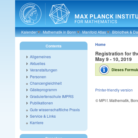
Skip to main content
Kalender
Mathematik in Bonn
Manifold Atlas
Bibliothek & D
Home
Contents
Registration for 
Allgemeines
May 9 - 10, 2019
Aktuelles
Dieses Formula
Veranstaltungen
Personen
Chancengleichheit
Gästeprogramm
Printer-friendly version
Graduiertenschule IMPRS
© MPI f. Mathematik, Bon
Publikationen
Gute wissenschaftliche Praxis
Service & Links
Karriere