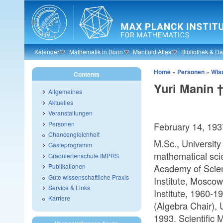
Skip to main content
Kalender
Mathematik in Bonn
Manifold Atlas
Bibliothek & D
Home
»
Personen
»
Wiss
Contents
Yuri Manin 
Allgemeines
Aktuelles
Veranstaltungen
Personen
February 14, 193
Chancengleichheit
M.Sc., Universit
Gästeprogramm
mathematical scie
Graduiertenschule IMPRS
Publikationen
Academy of Scien
Gute wissenschaftliche Praxis
Institute, Moscow
Service & Links
Institute, 1960-1
Karriere
(Algebra Chair), 
1993. Scientific