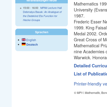
Veranstaltungen heute
Mathematics 1995
15:00
-
16:00
MPIM Lecture Hall
University (Evan
Debmalya Basak:
An Analogue of
1987.
the Dedekind Eta Function for
Hecke Groups
Frederic Esser N
1999. King Faisal
Sprachen
Medal 2002. Orde
Great Cross of Me
English
Deutsch
Mathematical Pri
nine Academies o
Warwick. Honorar
Detailed Curricu
List of Publicati
Printer-friendly v
© MPI f. Mathematik, Bon