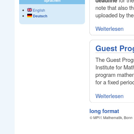
deadline
Sprachen
note that also 
English
uploaded by the 
Deutsch
Weiterlesen
Guest Pro
The Guest Progr
Institute for Ma
program mathema
for a fixed peri
Weiterlesen
long format
© MPI f. Mathematik, Bonn