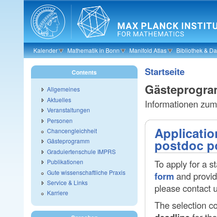
Skip to main content
Kalender
Mathematik in Bonn
Manifold Atlas
Bibliothek & D
Startseite
Contents
Gästeprogr
Allgemeines
Aktuelles
Informationen zu
Veranstaltungen
Personen
Applicatio
Chancengleichheit
postdoc p
Gästeprogramm
Graduiertenschule IMPRS
To apply for a s
Publikationen
Gute wissenschaftliche Praxis
form
and provid
Service & Links
please contact 
Karriere
The selection c
for the