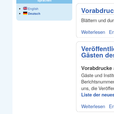
Sprachen
Vorabdruc
English
Deutsch
Blättern und du
Weiterlesen
En
Veröffentl
Gästen de
Vorabdrucke 
Gäste und Insti
Berichtsnumme
uns, die Veröff
Liste der neue
Weiterlesen
En