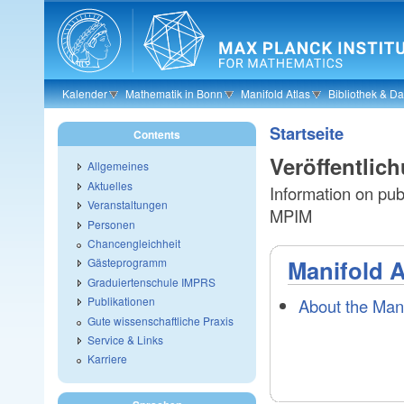
Skip to main content
Kalender
Mathematik in Bonn
Manifold Atlas
Bibliothek & D
Startseite
Contents
Veröffentlic
Allgemeines
Aktuelles
Information on publ
Veranstaltungen
MPIM
Personen
Chancengleichheit
Manifold A
Gästeprogramm
Graduiertenschule IMPRS
Publikationen
About the Mani
Gute wissenschaftliche Praxis
Service & Links
Karriere