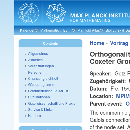
Skip to main content
Kalender
Mathematik in Bonn
Manifold Atlas
Bibliothek & D
»
Home
Vortrag
Contents
Orthogonalit
Allgemeines
Coxeter Gro
Aktuelles
Veranstaltungen
Götz Pf
Personen
Speaker:
Chancengleichheit
U
Zugehörigkeit:
Gästeprogramm
Fre, 15/
Datum:
Graduiertenschule IMPRS
Location:
MPIM 
Publikationen
Parent event:
O
Gute wissenschaftliche Praxis
Service & Links
The common neigh
Karriere
Galois connection
of the node set. 