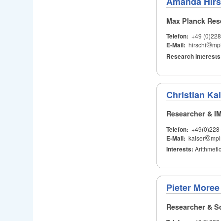
Amanda Hirs
Max Planck Res
Telefon:
+49 (0)228
E-Mail:
hirschi
@
mp
@
Research interest
Christian Ka
Researcher & I
Telefon:
+49(0)228
E-Mail:
kaiser
@
mpi
@
Interests:
Arithmeti
Pieter Moree
Researcher & Sc