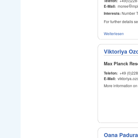
Telefon:
+49(0)228
E-Mail:
moree
@
mp
@
Interests:
Number T
For further details 
Weiterlesen
Viktoriya Oz
Max Planck Res
Telefon:
+49 (0)228
E-Mail:
viktoriya
.
oz
.
More information on
Oana Padura