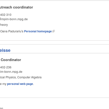
utreach coordinator
-402-310
@
mpim-bonn
.
mpg
.
de
@
.
.
heory
n Oana Padurariu's
Personal homepage
eisse
 Coordinator
-402-236
im-bonn
.
mpg
.
de
.
.
cal Physics, Computer Algebra
see my
personal web page
.
onn