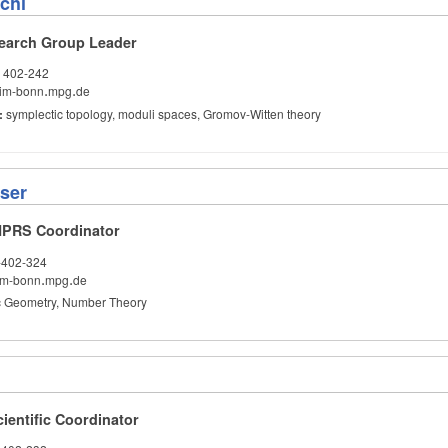
chi
earch Group Leader
 402-242
im-bonn
.
mpg
.
de
.
.
s:
symplectic topology, moduli spaces, Gromov-Witten theory
iser
MPRS Coordinator
-402-324
m-bonn
.
mpg
.
de
.
.
c Geometry, Number Theory
ientific Coordinator