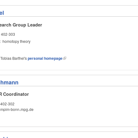
el
earch Group Leader
 402-303
: homotopy theory
 Tobias Barthel's
personal homepage
lohmann
R Coordinator
-402-302
@
mpim-bonn
.
mpg
.
de
@
.
.