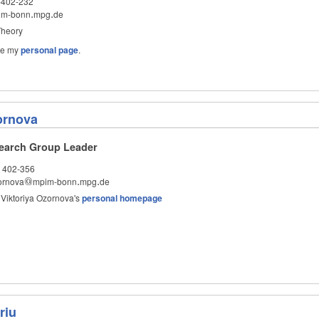
-402-232
im-bonn
.
mpg
.
de
.
.
heory
see my
personal page
.
ornova
earch Group Leader
 402-356
ornova
@
mpim-bonn
.
mpg
.
de
@
.
.
 Viktoriya Ozornova's
personal homepage
riu