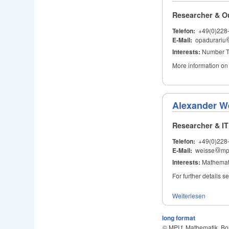
Researcher & O
Telefon:
+49(0)228
E-Mail:
opadurariu
Interests:
Number T
More information o
Alexander W
Researcher & IT
Telefon:
+49(0)228
E-Mail:
weisse
@
mp
@
Interests:
Mathemati
For further details 
Weiterlesen
long format
© MPI f. Mathematik, B