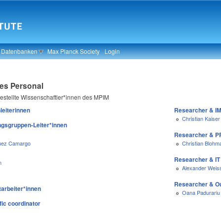
& Datenbanken
Max Planck Society
Login
es Personal
ngestellte Wissenschaftler*innen des MPIM
leiterinnen
Researcher & IM
Christian Kaiser
gsgruppen-Leiter*innen
Researcher & PR
guez Camargo
Christian Blohm
Researcher & IT
m
Alexander Weis
Researcher & O
tarbeiter*innen
Oana Padurariu
ic coordinator