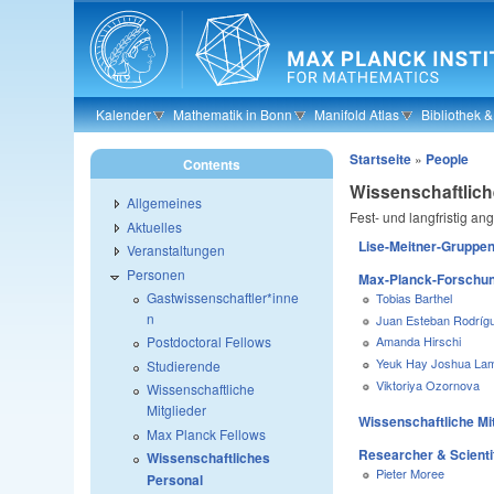
Skip to main content
Kalender
Mathematik in Bonn
Manifold Atlas
Bibliothek 
Startseite
»
People
Contents
Wissenschaftlich
Allgemeines
Fest- und langfristig a
Aktuelles
Lise-Meitner-Gruppen
Veranstaltungen
Personen
Max-Planck-Forschun
Gastwissenschaftler*inne
Tobias Barthel
n
Juan Esteban Rodrí
Amanda Hirschi
Postdoctoral Fellows
Yeuk Hay Joshua La
Studierende
Viktoriya Ozornova
Wissenschaftliche
Mitglieder
Wissenschaftliche Mi
Max Planck Fellows
Researcher & Scientif
Wissenschaftliches
Pieter Moree
Personal