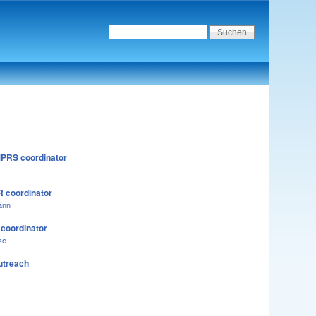
PRS coordinator
 coordinator
ann
 coordinator
se
utreach