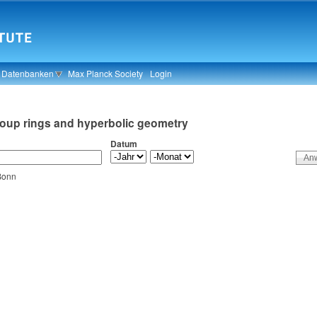
& Datenbanken
Max Planck Society
Login
roup rings and hyperbolic geometry
Datum
 Bonn