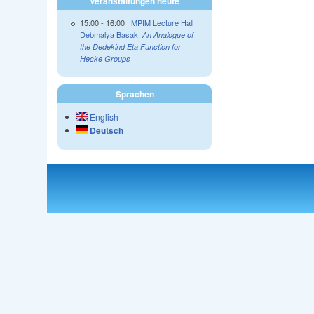
Veranstaltungen heute
15:00
-
16:00
MPIM Lecture Hall
Debmalya Basak:
An Analogue of
the Dedekind Eta Function for
Hecke Groups
Sprachen
English
Deutsch