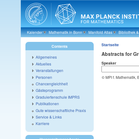
Skip to main content
Kalender
Mathematik in Bonn
Manifold Atlas
Bibliothek 
Startseite
Contents
Abstracts for G
Allgemeines
Speaker
Aktuelles
Veranstaltungen
Personen
© MPI f. Mathematik,
Chancengleichheit
Gästeprogramm
Graduiertenschule IMPRS
Publikationen
Gute wissenschaftliche Praxis
Service & Links
Karriere