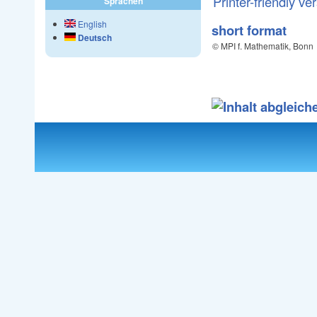
Printer-friendly ve
Sprachen
English
short format
Deutsch
© MPI f. Mathematik, Bonn