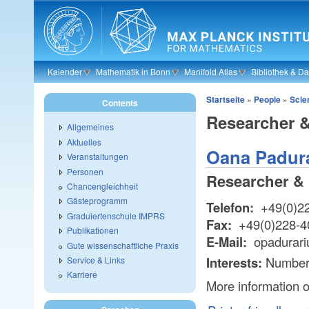
Skip to main content
Kalender
Mathematik in Bonn
Manifold Atlas
Bibliothek & D
Startseite
»
People
»
Scien
Contents
Researcher 
Allgemeines
Aktuelles
Oana Padur
Veranstaltungen
Personen
Researcher & 
Chancengleichheit
Gästeprogramm
Telefon:
+49(0)2
Graduiertenschule IMPRS
Fax:
+49(0)228-4
Publikationen
E-Mail:
opadurari
Gute wissenschaftliche Praxis
Interests:
Number
Service & Links
Karriere
More information 