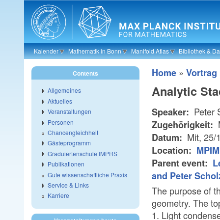
Skip to main content
Kalender
Mathematik in Bonn
Manifold Atlas
Bibliothek & D
»
Home
Vortrag
Contents
Analytic St
Allgemeines
Aktuelles
Peter 
Speaker:
Veranstaltungen
Personen
Zugehörigkeit:
Chancengleichheit
Mit, 25/
Datum:
Gästeprogramm
Location:
MPIM 
Graduiertenschule IMPRS
Parent event:
L
Publikationen
and Peter Schol
Gute wissenschaftliche Praxis
Service & Links
The purpose of th
Karriere
geometry. The top
1. Light condens