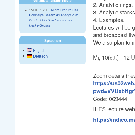
Veranstaltungen heute
2. Analytic rings.
15:00
-
16:00
MPIM Lecture Hall
3. Analytic stacks
Debmalya Basak:
An Analogue of
4. Examples.
the Dedekind Eta Function for
Hecke Groups
Lectures will be 
and broadcast live
Sprachen
We also plan to 
English
Mi, 10(c.t.) - 12 
Deutsch
Zoom details (ne
https://us02web
pwd=VVUxbHgr
Code: 069444
IHES lecture we
https://indico.m