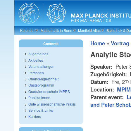
Skip to main content
Kalender
Mathematik in Bonn
Manifold Atlas
Bibliothek & D
»
Home
Vortrag
Contents
Analytic Sta
Allgemeines
Aktuelles
Peter 
Speaker:
Veranstaltungen
Personen
Zugehörigkeit:
Chancengleichheit
Fre, 27/
Datum:
Gästeprogramm
Location:
MPIM 
Graduiertenschule IMPRS
Parent event:
L
Publikationen
and Peter Schol
Gute wissenschaftliche Praxis
Service & Links
Karriere