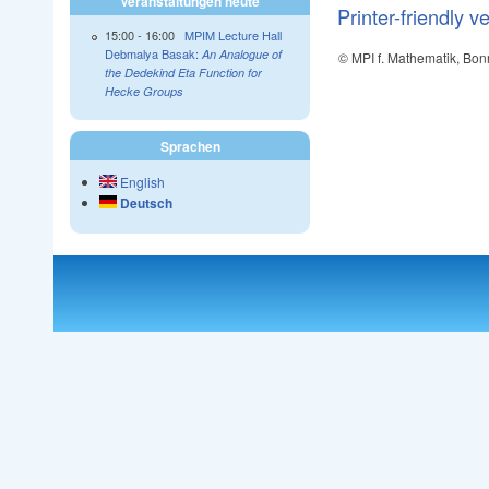
Veranstaltungen heute
Printer-friendly v
15:00
-
16:00
MPIM Lecture Hall
Debmalya Basak:
An Analogue of
© MPI f. Mathematik, Bon
the Dedekind Eta Function for
Hecke Groups
Sprachen
English
Deutsch