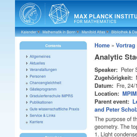
Skip to main content
Kalender
Mathematik in Bonn
Manifold Atlas
Bibliothek & D
»
Home
Vortrag
Contents
Analytic St
Allgemeines
Aktuelles
Peter 
Speaker:
Veranstaltungen
Personen
Zugehörigkeit:
Chancengleichheit
Fre, 24/
Datum:
Gästeprogramm
Location:
MPIM 
Graduiertenschule IMPRS
Parent event:
L
Publikationen
and Peter Schol
Gute wissenschaftliche Praxis
Service & Links
The purpose of th
Karriere
geometry. The top
1. Light condens