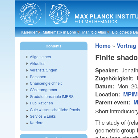
Skip to main content
Kalender
Mathematik in Bonn
Manifold Atlas
Bibliothek & D
»
Home
Vortrag
Contents
Finite shado
Allgemeines
Aktuelles
Jonath
Speaker:
Veranstaltungen
Personen
U
Zugehörigkeit:
Chancengleichheit
Mon, 20
Datum:
Gästeprogramm
Location:
MPIM 
Graduiertenschule IMPRS
Parent event:
M
Publikationen
Gute wissenschaftliche Praxis
Short introductory
Service & Links
The study of (rela
Karriere
geometric group t
a few long-standi