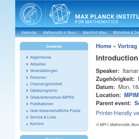
Skip to main content
Kalender
Mathematik in Bonn
Manifold Atlas
Bibliothek & D
»
Home
Vortrag
Contents
Introduction
Allgemeines
Aktuelles
Itamar
Speaker:
Veranstaltungen
Personen
Zugehörigkeit:
Chancengleichheit
Mon, 18
Datum:
Gästeprogramm
Location:
MPIM 
Graduiertenschule IMPRS
Parent event:
S
Publikationen
Gute wissenschaftliche Praxis
Printer-friendly v
Service & Links
Karriere
© MPI f. Mathematik, Bon