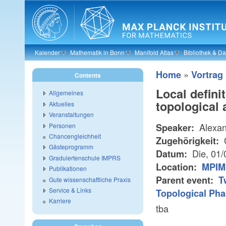
Skip to main content
Kalender
Mathematik in Bonn
Manifold Atlas
Bibliothek & D
»
Home
Vortrag
Contents
Local defini
Allgemeines
topological a
Aktuelles
Veranstaltungen
Alexan
Personen
Speaker:
Chancengleichheit
Zugehörigkeit:
Gästeprogramm
Die, 01
Datum:
Graduiertenschule IMPRS
Location:
MPIM 
Publikationen
Parent event:
T
Gute wissenschaftliche Praxis
Service & Links
Topological Ph
Karriere
tba