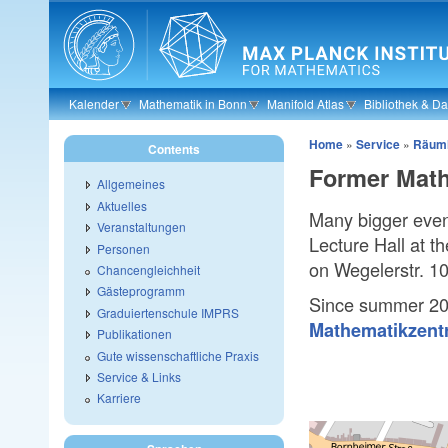
Skip to main content
Kalender
Mathematik in Bonn
Manifold Atlas
Bibliothek & D
Home
»
Service
»
Räuml
Contents
Former Mathe
Allgemeines
Aktuelles
Many bigger even
Veranstaltungen
Lecture Hall at th
Personen
on Wegelerstr. 10
Chancengleichheit
Gästeprogramm
Since summer 2
Graduiertenschule IMPRS
Mathematikzen
Publikationen
Gute wissenschaftliche Praxis
Service & Links
Karriere