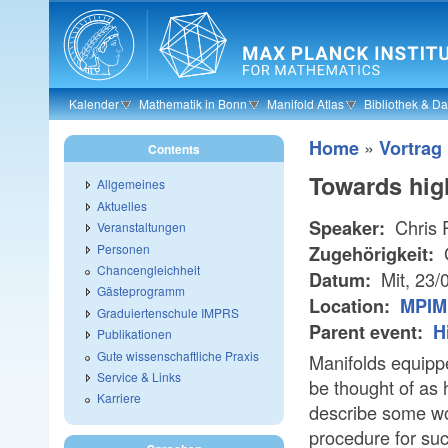
Skip to main content
Kalender
Mathematik in Bonn
Manifold Atlas
Bibliothek & D
»
Home
Vortrag
Contents
Towards hig
Allgemeines
Aktuelles
Chris 
Speaker:
Veranstaltungen
Personen
Zugehörigkeit:
Chancengleichheit
Mit, 23/
Datum:
Gästeprogramm
Location:
MPIM 
Graduiertenschule IMPRS
Parent event:
H
Publikationen
Gute wissenschaftliche Praxis
Manifolds equipp
Service & Links
be thought of as h
Karriere
describe some wo
procedure for suc