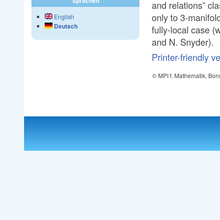
Sprachen
and relations” cl
only to 3-manifol
English
Deutsch
fully-local case 
and N. Snyder).
Printer-friendly v
© MPI f. Mathematik, Bon