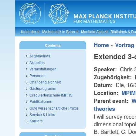
Skip to main content
Kalender
Mathematik in Bonn
Manifold Atlas
Bibliothek & D
»
Home
Vortrag
Contents
Extended 3-d
Allgemeines
Aktuelles
Chris 
Speaker:
Veranstaltungen
Personen
Zugehörigkeit:
Chancengleichheit
Die, 16
Datum:
Gästeprogramm
Location:
MPIM 
Graduiertenschule IMPRS
Parent event:
W
Publikationen
theories
Gute wissenschaftliche Praxis
Service & Links
I will survey rec
Karriere
dimensional topolo
B. Bartlett, C. Do